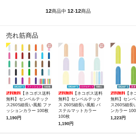
12
12
12
商品中
-
商品
売れ筋商品
【ネコポス送料
【ネコポス送料
【ネ
無料】センペルテック
無料】センペルテック
無料】センペ
ス260S細長い風船 ファ
ス 260S細長い風船 パ
ス260S細長
ッションカラー 100枚
ステルマットカラー
ンカラー 10
100枚
1,190円
1,223円
1,190円