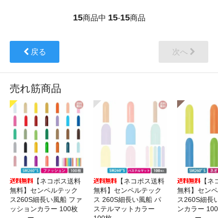
15
15
15
商品中
-
商品
戻る
次へ
売れ筋商品
【ネコポス送料
【ネコポス送料
【ネ
無料】センペルテック
無料】センペルテック
無料】センペ
ス260S細長い風船 ファ
ス 260S細長い風船 パ
ス260S細長
ッションカラー 100枚
ステルマットカラー
ンカラー 10