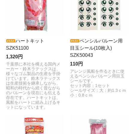
ハートキット
ペンシルバルーン用
SZK51100
目玉シール(10枚入)
SZK50043
1,320円
110円
千葉県に本社を構える国内メ
ーカー・鈴木ラテックスは、
アレンジ風船を作るときに使
様々なゴム製品の生産を手掛
えるペンシルバルーン用目玉
けています。鈴木ラテックス
シールです。
は生産技術を継承しながら、
セット内容：1セット
昭和の時代から続く昔ながら
シールサイズ：大：約1.3ｃｍ
のバルーンを現在にも伝える
小：0.8ｃｍ
存在です。ハートキットは、
風船をハートに組み上げるキ
ットになっています。