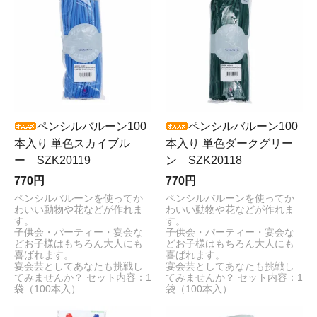
ペンシルバルーン100
ペンシルバルーン100
本入り 単色スカイブル
本入り 単色ダークグリー
ー SZK20119
ン SZK20118
770円
770円
ペンシルバルーンを使ってか
ペンシルバルーンを使ってか
わいい動物や花などが作れま
わいい動物や花などが作れま
す。
す。
子供会・パーティー・宴会な
子供会・パーティー・宴会な
どお子様はもちろん大人にも
どお子様はもちろん大人にも
喜ばれます。
喜ばれます。
宴会芸としてあなたも挑戦し
宴会芸としてあなたも挑戦し
てみませんか？ セット内容：1
てみませんか？ セット内容：1
袋（100本入）
袋（100本入）