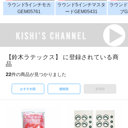
ラウンド5インチモカ
ラウンド5インチマスタ
ラウンド
GEM05761
ードGEM05431
ブG
【鈴木ラテックス】 に登録されている商
品
22
件の商品が見つかりました
おすすめ順
価格順
新着順