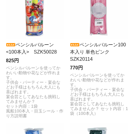
ペンシルバルーン
ペンシルバルーン100
<100本入> SZK50028
本入り 単色ピンク
SZK20114
825円
770円
ペンシルバルーンを使ってか
わいい動物や花などが作れま
ペンシルバルーンを使ってか
す。
わいい動物や花などが作れま
子供会・パーティー・宴会な
す。
どお子様はもちろん大人にも
子供会・パーティー・宴会な
喜ばれます。
どお子様はもちろん大人にも
宴会芸としてあなたも挑戦し
喜ばれます。
てみませんか？
宴会芸としてあなたも挑戦し
セット内容：1袋
てみませんか？ セット内容：1
風船100本入・目玉シール・作
袋（100本入）
り方説明書