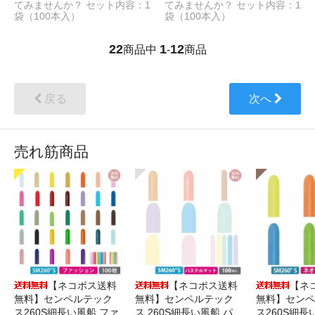
てみませんか？ セット内容：1
てみませんか？ セット内容：1
袋（100本入）
袋（100本入）
22
1
12
商品中
-
商品
戻る
次へ
売れ筋商品
【ネコポス送料
【ネコポス送料
【ネ
無料】センペルテック
無料】センペルテック
無料】センペ
ス260S細長い風船 ファ
ス 260S細長い風船 パ
ス260S細長