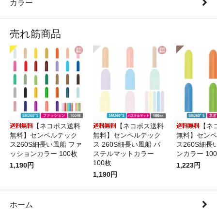
カラー
売れ筋商品
【ネコポス送料
【ネコポス送料
【ネ
無料】センペルテック
無料】センペルテック
無料】センペ
ス260S細長い風船 ファ
ス 260S細長い風船 パ
ス260S細長
ッションカラー 100枚
ステルマットカラー
ンカラー 10
100枚
1,190円
1,223円
1,190円
ホーム