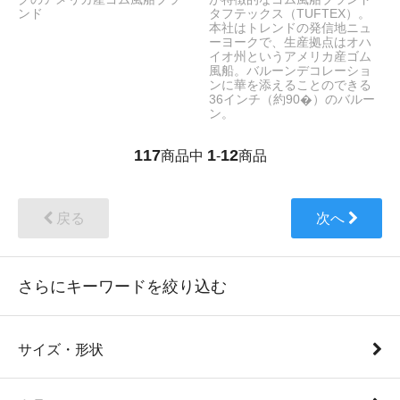
ンド
タフテックス（TUFTEX）。
本社はトレンドの発信地ニュ
ーヨークで、生産拠点はオハ
イオ州というアメリカ産ゴム
風船。バルーンデコレーショ
ンに華を添えることのできる
36インチ（約90�）のバルー
ン。
117
1
12
商品中
-
商品
戻る
次へ
さらにキーワードを絞り込む
サイズ・形状