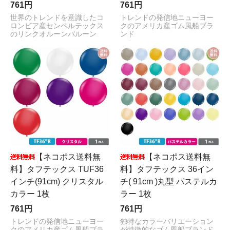
761円
761円
世界のトレンドを意識したコ
トレンドの発信地ニューヨー
ロンビア産センペルテックス
クのアメリカ産ゴム風船ブラ
のリンクオルーンバルーン
ンド
【ネコポス送料無
【ネコポス送料無
料】タフテックス TUF36
料】タフテックス 36イン
インチ(91cm) クリスタル
チ( 91cm )丸型 パステルカ
カラー 1枚
ラー 1枚
761円
761円
トレンドの発信地ニューヨー
独特なカラーバリエーション
クのアメリカ産ゴム風船ブラ
が特徴的なゴム風船ブランド