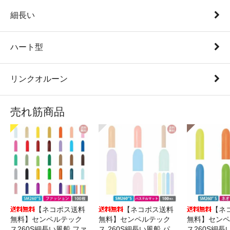
細長い
ハート型
リンクオルーン
売れ筋商品
【ネコポス送料
【ネコポス送料
【ネ
無料】センペルテック
無料】センペルテック
無料】センペ
ス260S細長い風船 ファ
ス 260S細長い風船 パ
ス260S細長