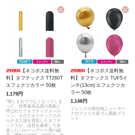
【ネコポス送料無
【ネコポス送料無
料】タフテックス TT260T
料】タフテックス TUF5イ
エフェクツカラー 50枚
ンチ(13cm) エフェクツカ
ラー 50枚
1,179円
1,146円
"惜しまれつつなくなってしま
った、世界最高品質の風船と
トレンドの発信地ニューヨー
呼ばれたクオラテックスバル
クのアメリカ産ゴム風船ブラ
ーン。そのクオラテックスの
ンド
カナダ工場を買収したタフテ
ックスが、品質を継承して生
産したバルーンアート用の細