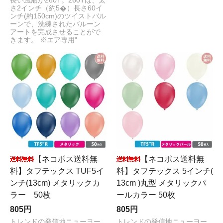
長い風船が260T。260Tは、太
さ2インチ（約5�）長さ60イ
ンチ(約150cm)のツイストバル
ーンで、洗練されたバルーン
アートを完成させることがで
きます。 ※エア専用"
【ネコポス送料無
【ネコポス送料無
料】タフテックス TUF5イ
料】タフテックス 5インチ(
ンチ(13cm) メタリックカ
13cm )丸型 メタリックパ
ラー 50枚
ールカラー 50枚
805円
805円
トレンドの発信地ニューヨー
トレンドの発信地ニューヨー