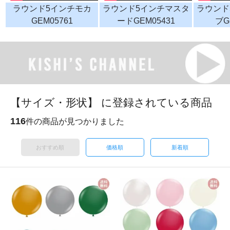
ラウンド5インチモカ
ラウンド5インチマスタ
ラウンド
GEM05761
ードGEM05431
ブG
【サイズ・形状】 に登録されている商品
116
件の商品が見つかりました
おすすめ順
価格順
新着順