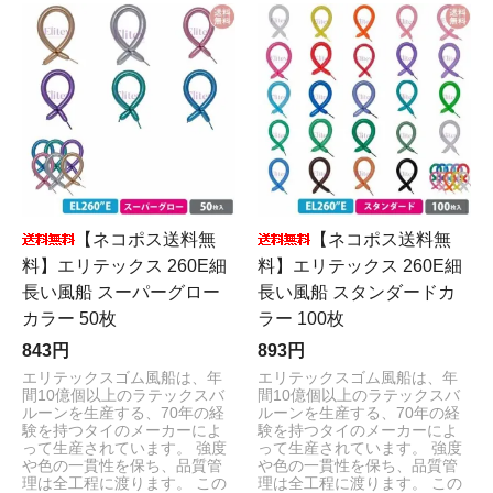
【ネコポス送料無
【ネコポス送料無
料】エリテックス 260E細
料】エリテックス 260E細
長い風船 スーパーグロー
長い風船 スタンダードカ
カラー 50枚
ラー 100枚
843円
893円
エリテックスゴム風船は、年
エリテックスゴム風船は、年
間10億個以上のラテックスバ
間10億個以上のラテックスバ
ルーンを生産する、70年の経
ルーンを生産する、70年の経
験を持つタイのメーカーによ
験を持つタイのメーカーによ
って生産されています。 強度
って生産されています。 強度
や色の一貫性を保ち、品質管
や色の一貫性を保ち、品質管
理は全工程に渡ります。 この
理は全工程に渡ります。 この