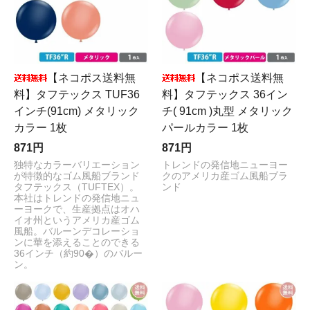
【ネコポス送料無
【ネコポス送料無
料】タフテックス TUF36
料】タフテックス 36イン
インチ(91cm) メタリック
チ( 91cm )丸型 メタリック
カラー 1枚
パールカラー 1枚
871円
871円
独特なカラーバリエーション
トレンドの発信地ニューヨー
が特徴的なゴム風船ブランド
クのアメリカ産ゴム風船ブラ
タフテックス（TUFTEX）。
ンド
本社はトレンドの発信地ニュ
ーヨークで、生産拠点はオハ
イオ州というアメリカ産ゴム
風船。バルーンデコレーショ
ンに華を添えることのできる
36インチ（約90�）のバルー
ン。