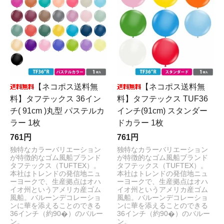
【ネコポス送料無
【ネコポス送料無
料】タフテックス 36イン
料】タフテックス TUF36
チ( 91cm )丸型 パステルカ
インチ(91cm) スタンダー
ラー 1枚
ドカラー 1枚
761円
761円
独特なカラーバリエーション
独特なカラーバリエーション
が特徴的なゴム風船ブランド
が特徴的なゴム風船ブランド
タフテックス（TUFTEX）。
タフテックス（TUFTEX）。
本社はトレンドの発信地ニュ
本社はトレンドの発信地ニュ
ーヨークで、生産拠点はオハ
ーヨークで、生産拠点はオハ
イオ州というアメリカ産ゴム
イオ州というアメリカ産ゴム
風船。バルーンデコレーショ
風船。バルーンデコレーショ
ンに華を添えることのできる
ンに華を添えることのできる
36インチ（約90�）のバルー
36インチ（約90�）のバルー
ン。
ン。