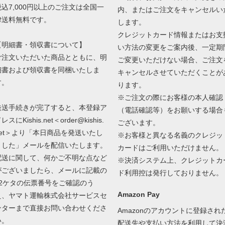
税込7,000円以上のご注文は全国一
内、またはご注文をキャンセルい
律送料無料です。
します。
クレジットカード情報またはお支
【明細書・領収書について】
い方法の変更をご案内後、一定期
ご注文いただいた商品とともに、明
ご変更いただけない場合、ご注文
細書および領収書を同梱いたしま
キャンセルさせていただくことが
す。
ります。
※ご注文の際にお客様の本人確認
発送手続きが完了すると、本登録ア
（電話確認等）をお願いする場合
レスにKishis.net＜order@kishis.
ございます。
net＞より「本日商品を発送いたし
※お客様と異なる名義のクレジッ
ました」メールを配信いたします。
カードはご利用いただけません。
配送に関して、何かご不明な点など
※決済システム上、クレジットカ
がございましたら、メールに記載の
ド利用控は発行しておりません。
12ケタの伝票番号をご確認のう
Amazon Pay
え、ヤマト運輸株式会社サービスセ
ンターまで直接お問い合わせくださ
Amazonのアカウントに登録され
い。
配送先や支払い方法を利用して決