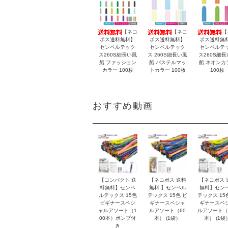
【ネコ
【ネコ
【
ポス送料無料】
ポス送料無料】
ポス送料無
センペルテック
センペルテック
センペルテ
ス260S細長い風
ス 260S細長い風
ス260S細長
船 ファッション
船 パステルマッ
船 ネオンカ
カラー 100枚
トカラー 100枚
100枚
おすすめ動画
【コンパクト 送
【ネコポス 送料
【ネコポス 
料無料】センペ
無料 】センペル
無料】セン
ルテックス 15色
テックス 15色 ビ
テックス 15
ビギナースペシ
ギナースペシャ
ギナースペ
ャルアソート（1
ルアソート（60
ルアソート（
00本）ポンプ付
本） (1袋）
本） (1袋
き