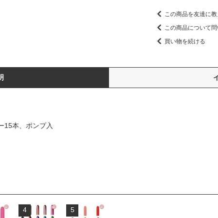
この商品を友達に教
この商品について問
買い物を続ける
明
ラー15本、ポンプ入
4
5