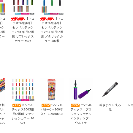
ネコ
【ネコ
【ネコ
料】
ポス送料無料】
ポス送料無料】
ック
センペルテック
センペルテック
い風
ス260S細長い風
ス260S細長い風
ラー
船 リフレックス
船 メタリックカ
カラー 50枚
ラー 100枚
送料
センペル
ペンシル
センペル
乾きまペン 丸芯
レギ
ペル
テックス260S細
バルーン<100本
テックス プロ
黒
色 ビ
長い風船 ファッ
入> SZK50028
フェッショナル
シャ
ションカラー 10
ハンドポンプ
100
0枚
ウルトラ
）