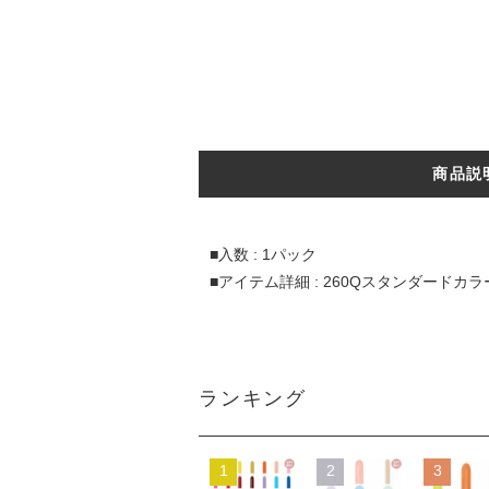
商品説
■入数 : 1パック
■アイテム詳細 : 260Qスタンダードカ
ランキング
1
2
3