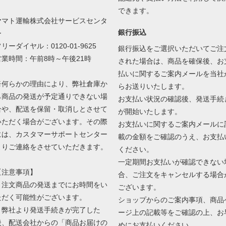
できます。
ヤマト運輸株式会社サービスセンタ
銀行振込
ー
リーダイヤル：0120-01-9625
銀行振込をご選択いただいてご注
営業時間：午前8時～午後21時
された場合は、商品を確保後、お
払いに関するご案内メールを当社
※何らかの理由により、弊社倉庫か
らお送りいたします。
ら商品の発送が予定通りできない場
お支払い状況の確認後、発送手続
合や、配送を保留・取消しとさせて
が開始いたします。
いただく場合がございます。その際
お支払いに関するご案内メールに
には、カスタマーサポートセンター
載の金額をご確認のうえ、お支払
よりご連絡をさせていただきます。
ください。
一定期間お支払いが確認できない
【注意事項】
合、ご注文をキャンセルする場合
・注文商品の発送までにお時間をい
ございます。
ただく可能性がございます。
ショップからのご案内事項、商品
・弊社より発送手続きが完了した
ージ上の記載等をご確認の上、お
後、配送会社からの「商品お届けの
めにお支払いください。