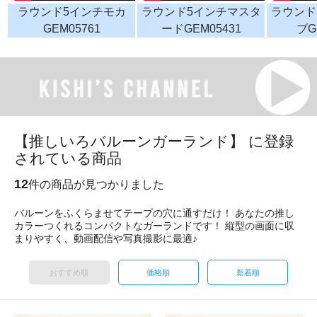
ラウンド5インチモカ
ラウンド5インチマスタ
ラウンド
GEM05761
ードGEM05431
ブG
【推しいろバルーンガーランド】 に登録
されている商品
12
件の商品が見つかりました
バルーンをふくらませてテープの穴に通すだけ！ あなたの推し
カラーつくれるコンパクトなガーランドです！ 縦型の画面に収
まりやすく、動画配信や写真撮影に最適♪
おすすめ順
価格順
新着順