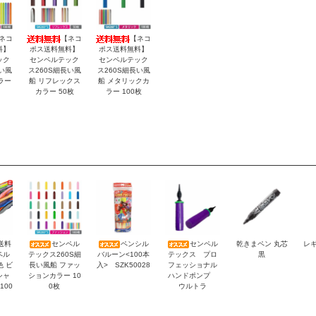
ネコ
【ネコ
【ネコ
料】
ポス送料無料】
ポス送料無料】
ック
センペルテック
センペルテック
い風
ス260S細長い風
ス260S細長い風
ラー
船 リフレックス
船 メタリックカ
カラー 50枚
ラー 100枚
送料
センペル
ペンシル
センペル
乾きまペン 丸芯
レギ
ペル
テックス260S細
バルーン<100本
テックス プロ
黒
色 ビ
長い風船 ファッ
入> SZK50028
フェッショナル
シャ
ションカラー 10
ハンドポンプ
100
0枚
ウルトラ
）