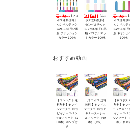
【ネコ
【ネコ
【
ポス送料無料】
ポス送料無料】
ポス送料無
センペルテック
センペルテック
センペルテ
ス260S細長い風
ス 260S細長い風
ス260S細長
船 ファッション
船 パステルマッ
船 ネオンカ
カラー 100枚
トカラー 100枚
100枚
おすすめ動画
【コンパクト 送
【ネコポス 送料
【ネコポス 
料無料】センペ
無料 】センペル
無料】セン
ルテックス 15色
テックス 15色 ビ
テックス 15
ビギナースペシ
ギナースペシャ
ギナースペ
ャルアソート（1
ルアソート（60
ルアソート（
00本）ポンプ付
本） (1袋）
本） (1袋
き