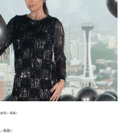
（細長い風船）
い風船）