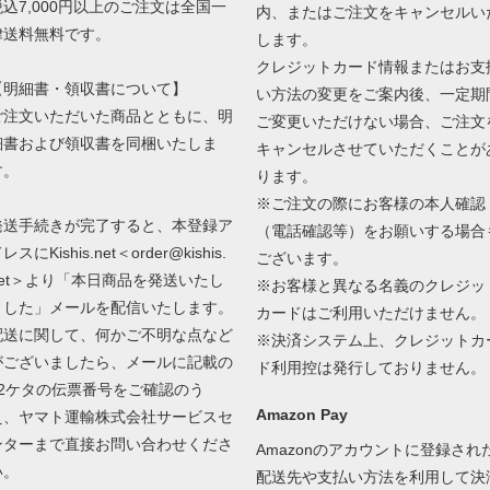
税込7,000円以上のご注文は全国一
内、またはご注文をキャンセルい
律送料無料です。
します。
クレジットカード情報またはお支
【明細書・領収書について】
い方法の変更をご案内後、一定期
ご注文いただいた商品とともに、明
ご変更いただけない場合、ご注文
細書および領収書を同梱いたしま
キャンセルさせていただくことが
す。
ります。
※ご注文の際にお客様の本人確認
発送手続きが完了すると、本登録ア
（電話確認等）をお願いする場合
レスにKishis.net＜order@kishis.
ございます。
net＞より「本日商品を発送いたし
※お客様と異なる名義のクレジッ
ました」メールを配信いたします。
カードはご利用いただけません。
配送に関して、何かご不明な点など
※決済システム上、クレジットカ
がございましたら、メールに記載の
ド利用控は発行しておりません。
12ケタの伝票番号をご確認のう
Amazon Pay
え、ヤマト運輸株式会社サービスセ
ンターまで直接お問い合わせくださ
Amazonのアカウントに登録され
い。
配送先や支払い方法を利用して決