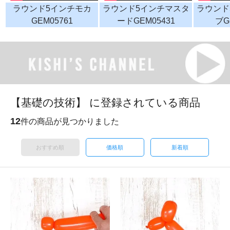
ラウンド5インチモカ
ラウンド5インチマスタ
ラウンド
GEM05761
ードGEM05431
ブG
【基礎の技術】 に登録されている商品
12
件の商品が見つかりました
おすすめ順
価格順
新着順