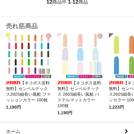
12
1
12
商品中
-
商品
売れ筋商品
【ネコポス送料
【ネコポス送料
【ネ
無料】センペルテック
無料】センペルテック
無料】センペ
ス260S細長い風船 ファ
ス 260S細長い風船 パ
ス260S細長
ッションカラー 100枚
ステルマットカラー
ンカラー 10
100枚
1,190円
1,223円
1,190円
ホーム