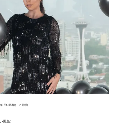
（細長い風船）
>
動物
い風船）