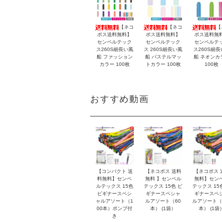
【ネコ
【ネコ
【
ポス送料無料】
ポス送料無料】
ポス送料無
センペルテック
センペルテック
センペルテ
ス260S細長い風
ス 260S細長い風
ス260S細長
船 ファッション
船 パステルマッ
船 ネオンカ
カラー 100枚
トカラー 100枚
100枚
おすすめ動画
【コンパクト 送
【ネコポス 送料
【ネコポス 
料無料】センペ
無料 】センペル
無料】セン
ルテックス 15色
テックス 15色 ビ
テックス 15
ビギナースペシ
ギナースペシャ
ギナースペ
ャルアソート（1
ルアソート（60
ルアソート（
00本）ポンプ付
本） (1袋）
本） (1袋
き