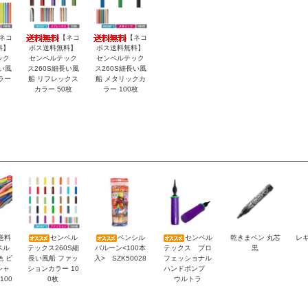
ネコ
【ネコ
【ネコ
料】
ポス送料無料】
ポス送料無料】
ック
センペルテック
センペルテック
い風
ス260S細長い風
ス260S細長い風
ラー
船 リフレックス
船 メタリックカ
カラー 50枚
ラー 100枚
送料
センペル
ペンシル
センペル
乾きまペン 丸芯
レギ
ペル
テックス260S細
バルーン<100本
テックス プロ
黒
色 ビ
長い風船 ファッ
入> SZK50028
フェッショナル
シャ
ションカラー 10
ハンドポンプ
100
0枚
ウルトラ
）