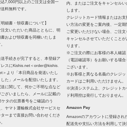
税込7,000円以上のご注文は全国一
内、またはご注文をキャンセルい
律送料無料です。
します。
クレジットカード情報またはお支
【明細書・領収書について】
い方法の変更をご案内後、一定期
ご注文いただいた商品とともに、明
ご変更いただけない場合、ご注文
細書および領収書を同梱いたしま
キャンセルさせていただくことが
す。
ります。
※ご注文の際にお客様の本人確認
発送手続きが完了すると、本登録ア
（電話確認等）をお願いする場合
レスにKishis.net＜order@kishis.
ございます。
net＞より「本日商品を発送いたし
※お客様と異なる名義のクレジッ
ました」メールを配信いたします。
カードはご利用いただけません。
配送に関して、何かご不明な点など
※決済システム上、クレジットカ
がございましたら、メールに記載の
ド利用控は発行しておりません。
12ケタの伝票番号をご確認のう
Amazon Pay
え、ヤマト運輸株式会社サービスセ
ンターまで直接お問い合わせくださ
Amazonのアカウントに登録され
い。
配送先や支払い方法を利用して決