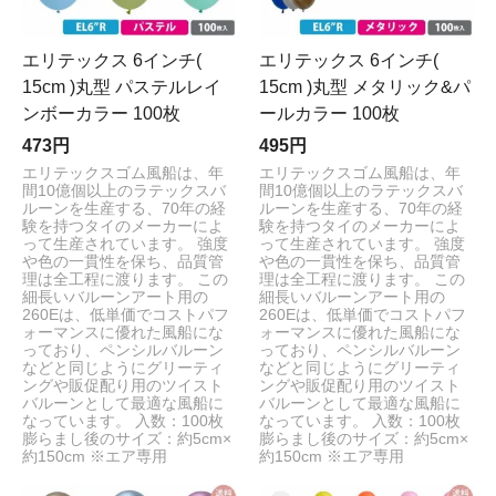
エリテックス 6インチ(
エリテックス 6インチ(
15cm )丸型 パステルレイ
15cm )丸型 メタリック&パ
ンボーカラー 100枚
ールカラー 100枚
473円
495円
エリテックスゴム風船は、年
エリテックスゴム風船は、年
間10億個以上のラテックスバ
間10億個以上のラテックスバ
ルーンを生産する、70年の経
ルーンを生産する、70年の経
験を持つタイのメーカーによ
験を持つタイのメーカーによ
って生産されています。 強度
って生産されています。 強度
や色の一貫性を保ち、品質管
や色の一貫性を保ち、品質管
理は全工程に渡ります。 この
理は全工程に渡ります。 この
細長いバルーンアート用の
細長いバルーンアート用の
260Eは、低単価でコストパフ
260Eは、低単価でコストパフ
ォーマンスに優れた風船にな
ォーマンスに優れた風船にな
っており、ペンシルバルーン
っており、ペンシルバルーン
などと同じようにグリーティ
などと同じようにグリーティ
ングや販促配り用のツイスト
ングや販促配り用のツイスト
バルーンとして最適な風船に
バルーンとして最適な風船に
なっています。 入数：100枚
なっています。 入数：100枚
膨らまし後のサイズ：約5cm×
膨らまし後のサイズ：約5cm×
約150cm ※エア専用
約150cm ※エア専用