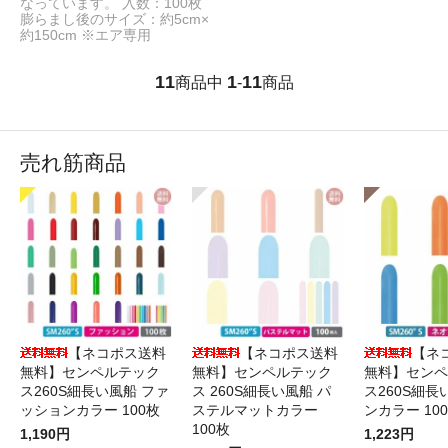
なっています。 入数：100枚
膨らまし後のサイズ：約5cm×
約150cm ※エア専用
11
1
11
商品中
-
商品
売れ筋商品
【ネコポス送料
【ネコポス送料
【ネ
無料】センペルテック
無料】センペルテック
無料】センペ
ス260S細長い風船 ファ
ス 260S細長い風船 パ
ス260S細長
ッションカラー 100枚
ステルマットカラー
ンカラー 10
100枚
1,190円
1,223円