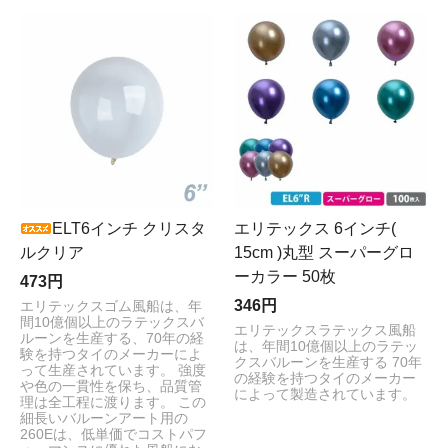
ELT6インチ クリスタ
エリテックス 6インチ(
ルクリア
15cm )丸型 スーパーグロ
ーカラー 50枚
473円
346円
エリテックスゴム風船は、年
間10億個以上のラテックスバ
エリテックスラテックス風船
ルーンを生産する、70年の経
は、年間10億個以上のラテッ
験を持つタイのメーカーによ
クスバルーンを生産する 70年
って生産されています。 強度
の経験を持つタイのメーカー
や色の一貫性を保ち、品質管
によって製造されています。
理は全工程に渡ります。 この
細長いバルーンアート用の
260Eは、低単価でコストパフ