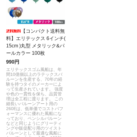
【コンパクト送料無
料】エリテックス 6インチ(
15cm )丸型 メタリック&パ
ールカラー 100枚
990円
エリテックスゴム風船は、年
間10億個以上のラテックスバ
ルーンを生産する、70年の経
験を持つタイのメーカーによ
って生産されています。 強度
や色の一貫性を保ち、品質管
理は全工程に渡ります。 この
細長いバルーンアート用の
260Eは、低単価でコストパフ
ォーマンスに優れた風船にな
っており、ペンシルバルーン
などと同じようにグリーティ
ングや販促配り用のツイスト
バルーンとして最適な風船に