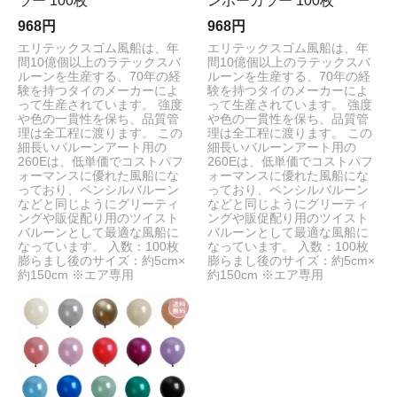
ラー 100枚
ンボーカラー 100枚
968円
968円
エリテックスゴム風船は、年
エリテックスゴム風船は、年
間10億個以上のラテックスバ
間10億個以上のラテックスバ
ルーンを生産する、70年の経
ルーンを生産する、70年の経
験を持つタイのメーカーによ
験を持つタイのメーカーによ
って生産されています。 強度
って生産されています。 強度
や色の一貫性を保ち、品質管
や色の一貫性を保ち、品質管
理は全工程に渡ります。 この
理は全工程に渡ります。 この
細長いバルーンアート用の
細長いバルーンアート用の
260Eは、低単価でコストパフ
260Eは、低単価でコストパフ
ォーマンスに優れた風船にな
ォーマンスに優れた風船にな
っており、ペンシルバルーン
っており、ペンシルバルーン
などと同じようにグリーティ
などと同じようにグリーティ
ングや販促配り用のツイスト
ングや販促配り用のツイスト
バルーンとして最適な風船に
バルーンとして最適な風船に
なっています。 入数：100枚
なっています。 入数：100枚
膨らまし後のサイズ：約5cm×
膨らまし後のサイズ：約5cm×
約150cm ※エア専用
約150cm ※エア専用