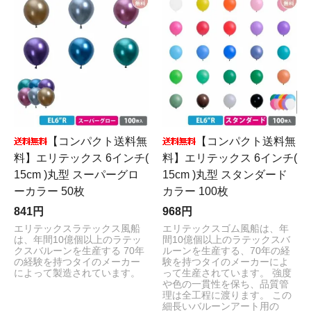
【コンパクト送料無
【コンパクト送料無
料】エリテックス 6インチ(
料】エリテックス 6インチ(
15cm )丸型 スーパーグロ
15cm )丸型 スタンダード
ーカラー 50枚
カラー 100枚
841円
968円
エリテックスラテックス風船
エリテックスゴム風船は、年
は、年間10億個以上のラテッ
間10億個以上のラテックスバ
クスバルーンを生産する 70年
ルーンを生産する、70年の経
の経験を持つタイのメーカー
験を持つタイのメーカーによ
によって製造されています。
って生産されています。 強度
や色の一貫性を保ち、品質管
理は全工程に渡ります。 この
細長いバルーンアート用の