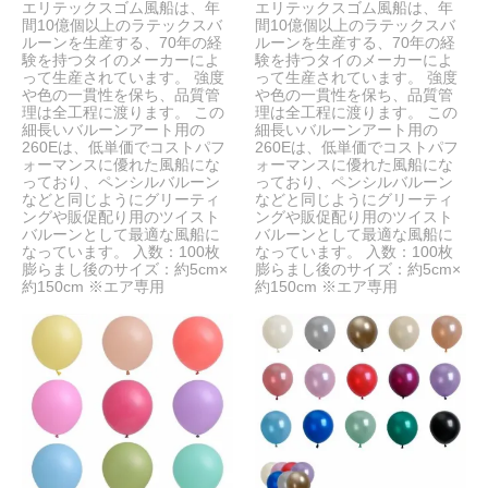
エリテックスゴム風船は、年
エリテックスゴム風船は、年
間10億個以上のラテックスバ
間10億個以上のラテックスバ
ルーンを生産する、70年の経
ルーンを生産する、70年の経
験を持つタイのメーカーによ
験を持つタイのメーカーによ
って生産されています。 強度
って生産されています。 強度
や色の一貫性を保ち、品質管
や色の一貫性を保ち、品質管
理は全工程に渡ります。 この
理は全工程に渡ります。 この
細長いバルーンアート用の
細長いバルーンアート用の
260Eは、低単価でコストパフ
260Eは、低単価でコストパフ
ォーマンスに優れた風船にな
ォーマンスに優れた風船にな
っており、ペンシルバルーン
っており、ペンシルバルーン
などと同じようにグリーティ
などと同じようにグリーティ
ングや販促配り用のツイスト
ングや販促配り用のツイスト
バルーンとして最適な風船に
バルーンとして最適な風船に
なっています。 入数：100枚
なっています。 入数：100枚
膨らまし後のサイズ：約5cm×
膨らまし後のサイズ：約5cm×
約150cm ※エア専用
約150cm ※エア専用