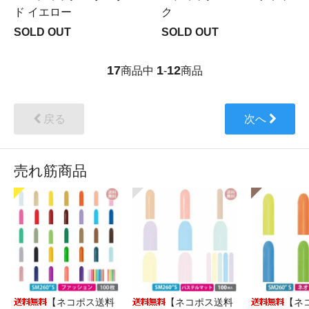
ド イエロー
ク
SOLD OUT
SOLD OUT
17
1
12
商品中
-
商品
戻る
次へ
売れ筋商品
【ネコポス送料
【ネコポス送料
【ネ