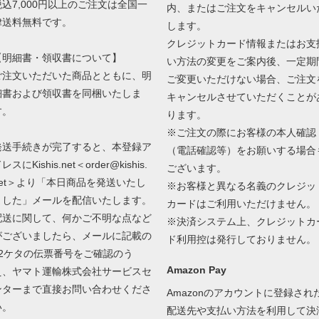
税込7,000円以上のご注文は全国一
内、またはご注文をキャンセルい
律送料無料です。
します。
クレジットカード情報またはお支
【明細書・領収書について】
い方法の変更をご案内後、一定期
ご注文いただいた商品とともに、明
ご変更いただけない場合、ご注文
細書および領収書を同梱いたしま
キャンセルさせていただくことが
す。
ります。
※ご注文の際にお客様の本人確認
発送手続きが完了すると、本登録ア
（電話確認等）をお願いする場合
レスにKishis.net＜order@kishis.
ございます。
net＞より「本日商品を発送いたし
※お客様と異なる名義のクレジッ
ました」メールを配信いたします。
カードはご利用いただけません。
配送に関して、何かご不明な点など
※決済システム上、クレジットカ
がございましたら、メールに記載の
ド利用控は発行しておりません。
12ケタの伝票番号をご確認のう
Amazon Pay
え、ヤマト運輸株式会社サービスセ
ンターまで直接お問い合わせくださ
Amazonのアカウントに登録され
い。
配送先や支払い方法を利用して決