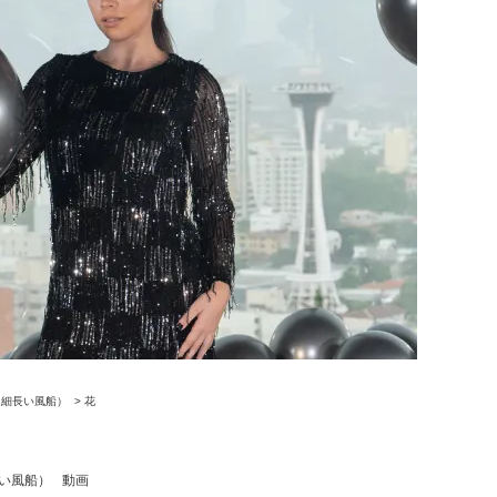
（細長い風船）
>
花
い風船）
動画