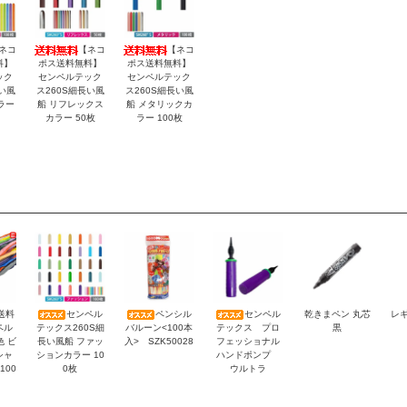
ネコ
【ネコ
【ネコ
料】
ポス送料無料】
ポス送料無料】
ック
センペルテック
センペルテック
い風
ス260S細長い風
ス260S細長い風
ラー
船 リフレックス
船 メタリックカ
カラー 50枚
ラー 100枚
送料
センペル
ペンシル
センペル
乾きまペン 丸芯
レギ
ペル
テックス260S細
バルーン<100本
テックス プロ
黒
色 ビ
長い風船 ファッ
入> SZK50028
フェッショナル
シャ
ションカラー 10
ハンドポンプ
100
0枚
ウルトラ
）