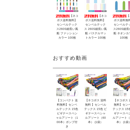
【ネコ
【ネコ
【
ポス送料無料】
ポス送料無料】
ポス送料無
センペルテック
センペルテック
センペルテ
ス260S細長い風
ス 260S細長い風
ス260S細長
船 ファッション
船 パステルマッ
船 ネオンカ
カラー 100枚
トカラー 100枚
100枚
おすすめ動画
【コンパクト 送
【ネコポス 送料
【ネコポス 
料無料】センペ
無料 】センペル
無料】セン
ルテックス 15色
テックス 15色 ビ
テックス 15
ビギナースペシ
ギナースペシャ
ギナースペ
ャルアソート（1
ルアソート（60
ルアソート（
00本）ポンプ付
本） (1袋）
本） (1袋
き