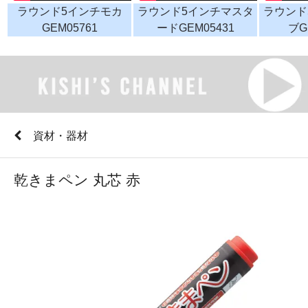
ラウンド5インチモカ
ラウンド5インチマスタ
ラウンド
GEM05761
ードGEM05431
ブG
資材・器材
乾きまペン 丸芯 赤