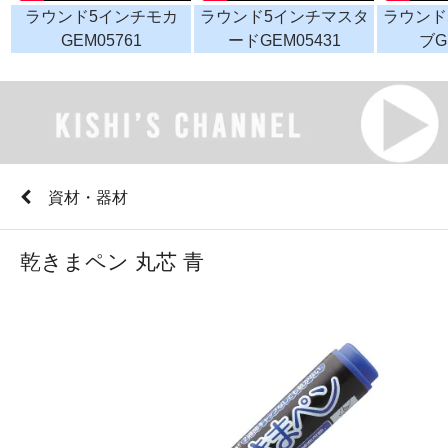
ラウンド5インチモカ
ラウンド5インチマスタ
ラウンド
GEM05761
ードGEM05431
ブG
資材・器材
乾きまペン 丸芯 青