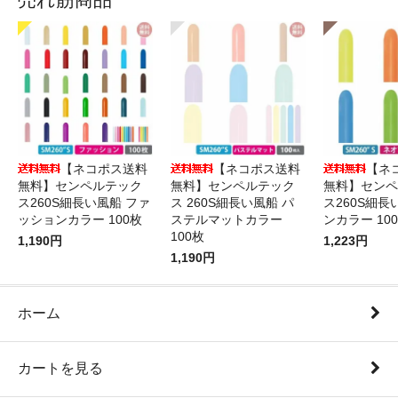
【ネコポス送料
【ネコポス送料
【ネ
無料】センペルテック
無料】センペルテック
無料】センペ
ス260S細長い風船 ファ
ス 260S細長い風船 パ
ス260S細長
ッションカラー 100枚
ステルマットカラー
ンカラー 10
100枚
1,190円
1,223円
1,190円
ホーム
カートを見る