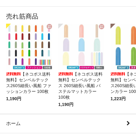
売れ筋商品
【ネコポス送料
【ネコポス送料
【ネ
無料】センペルテック
無料】センペルテック
無料】センペ
ス260S細長い風船 ファ
ス 260S細長い風船 パ
ス260S細長
ッションカラー 100枚
ステルマットカラー
ンカラー 10
100枚
1,190円
1,223円
1,190円
ホーム