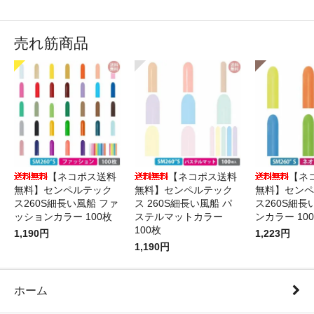
売れ筋商品
【ネコポス送料
【ネコポス送料
【ネ
無料】センペルテック
無料】センペルテック
無料】センペ
ス260S細長い風船 ファ
ス 260S細長い風船 パ
ス260S細長
ッションカラー 100枚
ステルマットカラー
ンカラー 10
100枚
1,190円
1,223円
1,190円
ホーム