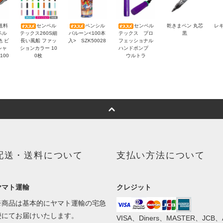
送料
センペル
ペンシル
センペル
乾きまペン 丸芯
レギ
ペル
テックス260S細
バルーン<100本
テックス プロ
黒
色 ビ
長い風船 ファッ
入> SZK50028
フェッショナル
シャ
ションカラー 10
ハンドポンプ
100
0枚
ウルトラ
）
配送・送料について
支払い方法について
ヤマト運輸
クレジット
※商品は基本的にヤマト運輸の宅急
便にてお届けいたします。
VISA、Diners、MASTER、JCB、