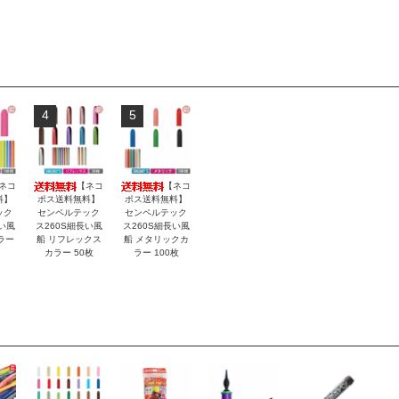
4
5
ネコ
【ネコ
【ネコ
料】
ポス送料無料】
ポス送料無料】
ック
センペルテック
センペルテック
い風
ス260S細長い風
ス260S細長い風
ラー
船 リフレックス
船 メタリックカ
カラー 50枚
ラー 100枚