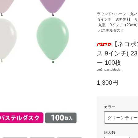
ラウンドバルーン（丸い
9インチ
送料無料
サ
丸型
9インチ（23cm
パステルダスク
【ネコポ
ス 9インチ( 
ー 100枚
sm9r-pasteldusk-n
1,300円
カラー
購入数