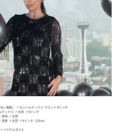
（丸い風船）
>
センペルテックス ラウンド 9インチ
ルテックス
>
丸型
>
9インチ
・形状
>
丸型
・形状
>
丸型
>
9インチ（23cm）
>
パステルダスク