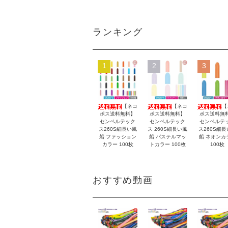
ランキング
1
2
3
【ネコ
【ネコ
【
ポス送料無料】
ポス送料無料】
ポス送料無
センペルテック
センペルテック
センペルテ
ス260S細長い風
ス 260S細長い風
ス260S細長
船 ファッション
船 パステルマッ
船 ネオンカ
カラー 100枚
トカラー 100枚
100枚
おすすめ動画