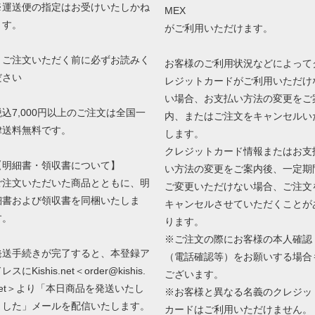
※運送便の指定はお受けいたしかね
MEX
ます。
がご利用いただけます。
！ご注文いただく前に必ずお読みく
お客様のご利用状況などによって
ださい
レジットカードがご利用いただけ
い場合、お支払い方法の変更をご
税込7,000円以上のご注文は全国一
内、またはご注文をキャンセルい
律送料無料です。
します。
クレジットカード情報またはお支
【明細書・領収書について】
い方法の変更をご案内後、一定期
ご注文いただいた商品とともに、明
ご変更いただけない場合、ご注文
細書および領収書を同梱いたしま
キャンセルさせていただくことが
す。
ります。
※ご注文の際にお客様の本人確認
発送手続きが完了すると、本登録ア
（電話確認等）をお願いする場合
レスにKishis.net＜order@kishis.
ございます。
net＞より「本日商品を発送いたし
※お客様と異なる名義のクレジッ
ました」メールを配信いたします。
カードはご利用いただけません。