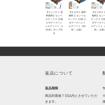
【コンパクト 送
【ネコポス 送料
【ネコポス 
料無料】センペ
無料 】センペル
無料】セン
ルテックス 15色
テックス 15色 ビ
テックス 15
ビギナースペシ
ギナースペシャ
ギナースペ
ャルアソート（1
ルアソート（60
ルアソート（
00本）ポンプ付
本） (1袋）
本） (1袋
き
返品について
返品期限
商品到着後７日以内とさせていただ
きます。