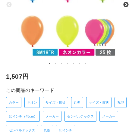
1,507円
この商品のキーワード
カラー
ネオン
サイズ・形状
丸型
サイズ・形状
丸型
18インチ（45cm）
メーカー
センペルテックス
メーカー
センペルテックス
丸型
18インチ