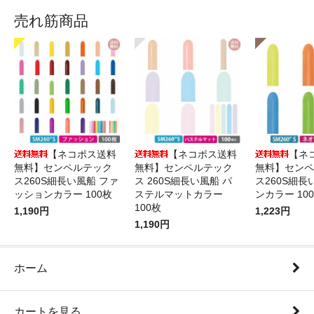
売れ筋商品
【ネコポス送料
【ネコポス送料
【ネ
無料】センペルテック
無料】センペルテック
無料】センペ
ス260S細長い風船 ファ
ス 260S細長い風船 パ
ス260S細長
ッションカラー 100枚
ステルマットカラー
ンカラー 10
100枚
1,190円
1,223円
1,190円
ホーム
カートを見る