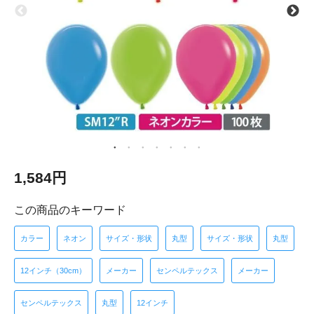
1,584円
この商品のキーワード
カラー
ネオン
サイズ・形状
丸型
サイズ・形状
丸型
12インチ（30cm）
メーカー
センペルテックス
メーカー
センペルテックス
丸型
12インチ