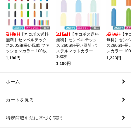
【ネコポス送料
【ネコポス送料
【ネ
無料】センペルテック
無料】センペルテック
無料】センペ
ス260S細長い風船 ファ
ス 260S細長い風船 パ
ス260S細長
ッションカラー 100枚
ステルマットカラー
ンカラー 10
100枚
1,190円
1,223円
1,190円
ホーム
カートを見る
特定商取引法に基づく表記