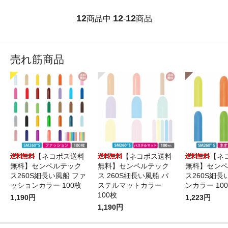
12
12
12
商品中
-
商品
売れ筋商品
【ネコポス送料
【ネコポス送料
【ネ
無料】センペルテック
無料】センペルテック
無料】センペ
ス260S細長い風船 ファ
ス 260S細長い風船 パ
ス260S細長
ッションカラー 100枚
ステルマットカラー
ンカラー 10
100枚
1,190円
1,223円
1,190円