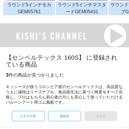
ラウンド5インチモカ
ラウンド5インチマスタ
ラウンド
GEM05761
ードGEM05431
ブG
【センペルテックス 160S】 に登録され
ている商品
3
件の商品が見つかりました
キッシーズが扱うコロンビア産のセンペルテックスは、高品質な
うえに値段はリーズナブル。食品衛生法に基づく検査をすべて合
格し、プロはもちろん初心者の方にも安心して使っていただける
バルーンアート用ゴム風船です。
おすすめ順
価格順
新着順